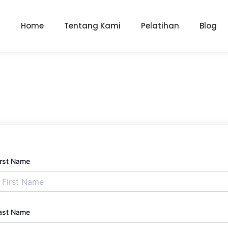
Home
Tentang Kami
Pelatihan
Blog
irst Name
ast Name