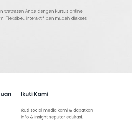
n wawasan Anda dengan kursus online
. Fleksibel, interaktif, dan mudah diakses
tuan
Ikuti Kami
Ikuti social media kami & dapatkan
info & insight seputar edukasi.