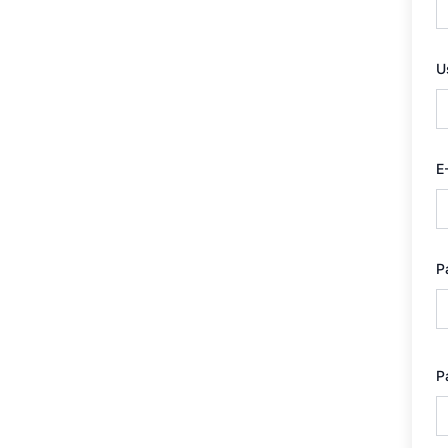
U
E
P
P