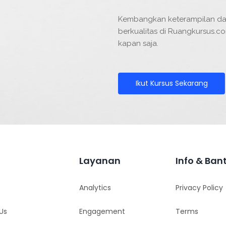
Kembangkan keterampilan da
berkualitas di Ruangkursus.com
kapan saja.
Ikut Kursus Sekarang
Layanan
Info & Ban
Analytics
Privacy Policy
Us
Engagement
Terms