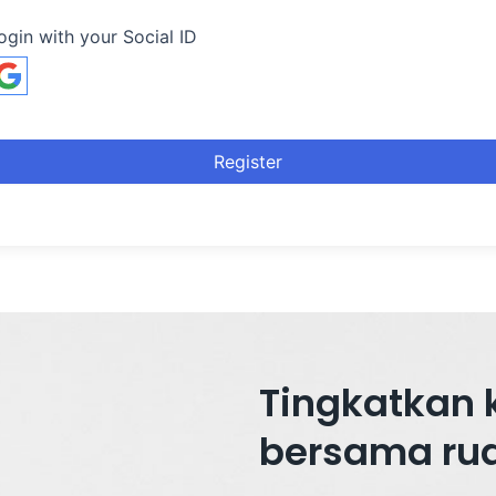
ogin with your Social ID
Register
Tingkatkan 
bersama ru