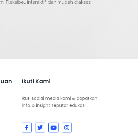
. Fleksibel, interaktif, dan mudah diakses
tuan
Ikuti Kami
Ikuti social media kami & dapatkan
info & insight seputar edukasi.
F
T
Y
I
a
w
o
n
c
i
u
s