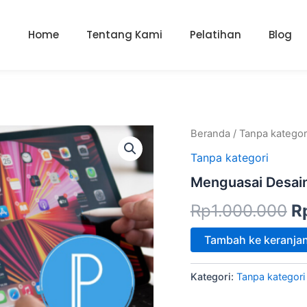
Home
Tentang Kami
Pelatihan
Blog
Kuantitas
Beranda
/
Tanpa kategor
H
Menguasai
Tanpa kategori
Desain
as
Grafis
Menguasai Desain
Android
a
dengan
Rp
1.000.000
R
Pixellab
R
Tambah ke keranja
Kategori:
Tanpa kategori