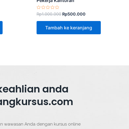
Pekerja Kantoran
Dinilai
Rp
1.000.000
Rp
500.000
0
dari
5
Tambah ke keranjang
keahlian anda
angkursus.com
n wawasan Anda dengan kursus online