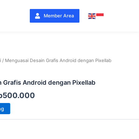
Member Area
i
/ Menguasai Desain Grafis Android dengan Pixellab
arga
Harga
linya
saat
 Grafis Android dengan Pixellab
dalah:
ini
p
500.000
p1.000.000.
adalah:
ng
Rp500.000.