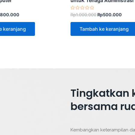
puter
untuK Tenaga Administrasi
Dinilai
800.000
Rp
1.000.000
Rp
500.000
0
dari
5
e keranjang
Tambah ke keranjang
Tingkatkan 
bersama ru
Kembangkan keterampilan da